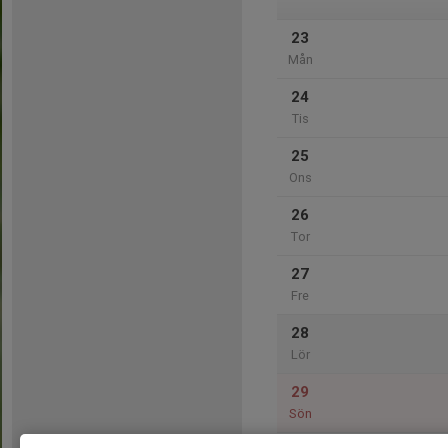
23
Mån
24
Tis
25
Ons
26
Tor
27
Fre
28
Lör
29
Sön