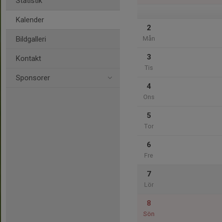
Statistik
Kalender
2
Bildgalleri
Mån
3
Kontakt
Tis
Sponsorer
4
Ons
5
Tor
6
Fre
7
Lör
8
Sön