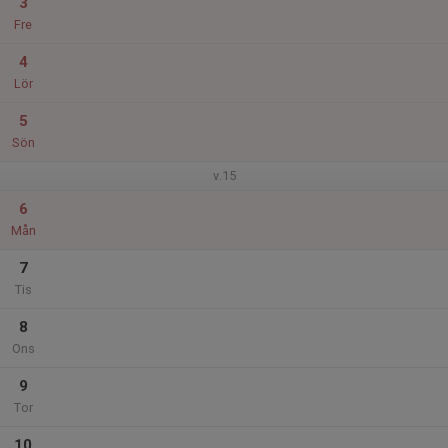
3
Fre
4
Lör
5
Sön
v.15
6
Mån
7
Tis
8
Ons
9
Tor
10