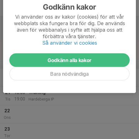
17
Godkänn kakor
Fre
Vi använder oss av kakor (cookies) för att vår
18
10:00
Match mot Uppåkra IF
webbplats ska fungera bra för dig. De används
12:00
Lör
Träningsmatcher
även för webbanalys i syfte att hjälpa oss att
Konstgräsplanen Södra Sandby
förbättra våra tjänster.
Så använder vi cookies
19
Sön
Godkänn alla kakor
v.17
Bara nödvändiga
20
Mån
21
18:00
Träning
19:00
Tis
Hardeberga IP
22
Ons
23
Tor