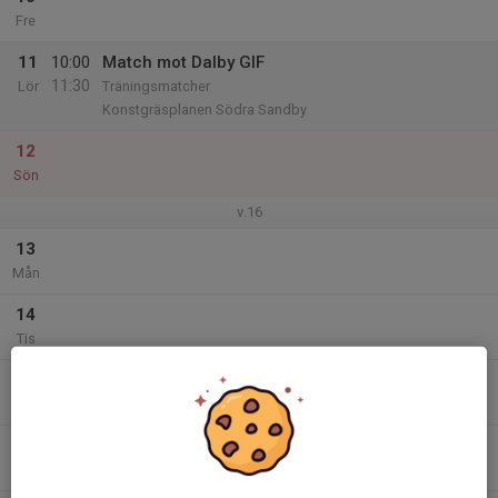
Fre
11
10:00
Match mot Dalby GIF
11:30
Lör
Träningsmatcher
Konstgräsplanen Södra Sandby
12
Sön
v.16
13
Mån
14
Tis
15
Ons
16
Tor