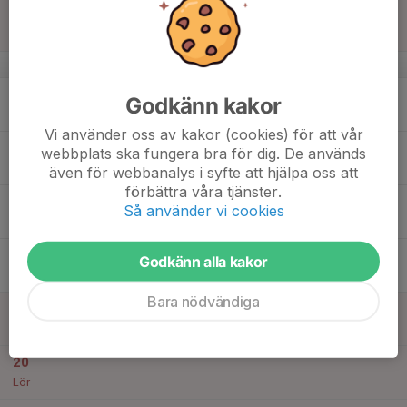
14
Sön
v.25
15
Godkänn kakor
Mån
Vi använder oss av kakor (cookies) för att vår
16
webbplats ska fungera bra för dig. De används
Tis
även för webbanalys i syfte att hjälpa oss att
förbättra våra tjänster.
17
Så använder vi cookies
Ons
18
Godkänn alla kakor
Tor
Bara nödvändiga
19
Fre
20
Lör