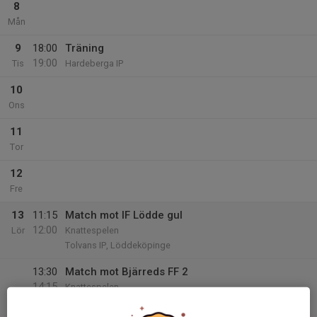
8
Mån
9
18:00
Träning
19:00
Tis
Hardeberga IP
10
Ons
11
Tor
12
Fre
13
11:15
Match mot IF Lödde gul
12:00
Lör
Knattespelen
Tolvans IP, Löddeköpinge
13:30
Match mot Bjärreds FF 2
14:15
Knattespelen
Tolvans IP, Löddeköpinge