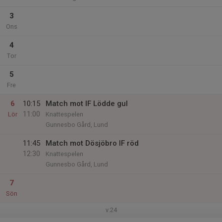
3
Ons
4
Tor
5
Fre
6
10:15
Match mot IF Lödde gul
11:00
Lör
Knattespelen
Gunnesbo Gård, Lund
11:45
Match mot Dösjöbro IF röd
12:30
Knattespelen
Gunnesbo Gård, Lund
7
Sön
v.24