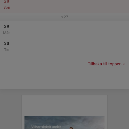
28
Sön
v.27
29
Mån
30
Tis
Tillbaka till toppen