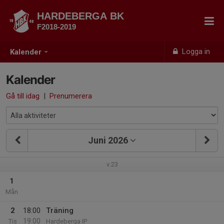
HARDEBERGA BK
F2018-2019
Logga in
Kalender
Kalender
Gå till idag
|
Prenumerera
Juni 2026
v.23
1
Mån
2
18:00
Träning
19:00
Tis
Hardeberga IP