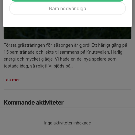
Bara nödvändiga
Första grästräningen för säsongen är gjord! Ett härligt gäng på
15 barn tränade och lekte tillsammans på Knutsvallen. Härlig
energi och mycket glädje. Vi hade en del nya spelare som
testade idag, så roligt! Vi bjöds på...
Läs mer
Kommande aktiviteter
Inga aktiviteter inbokade