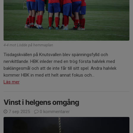
4-4 mot Lödde på hemmaplan
Tisdagskvällen på Knutsvallen blev spänningsfylld och
nervkittlande. HBK inleder med en trög första halvlek med
baklängesmål och att de inte får till sitt spel. Andra halvlek
kommer HBK in med ett helt annat fokus och...
Läs mer
Vinst i helgens omgång
7 sep 2025
0 kommentarer