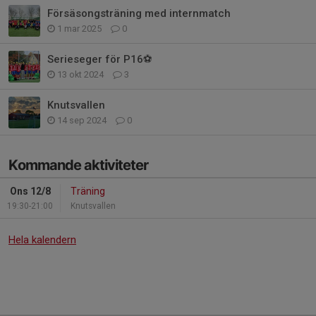
Försäsongsträning med internmatch
1 mar 2025
0
Serieseger för P16⚽️
13 okt 2024
3
Knutsvallen
14 sep 2024
0
Kommande aktiviteter
Ons 12/8
Träning
19:30-21:00
Knutsvallen
Hela kalendern