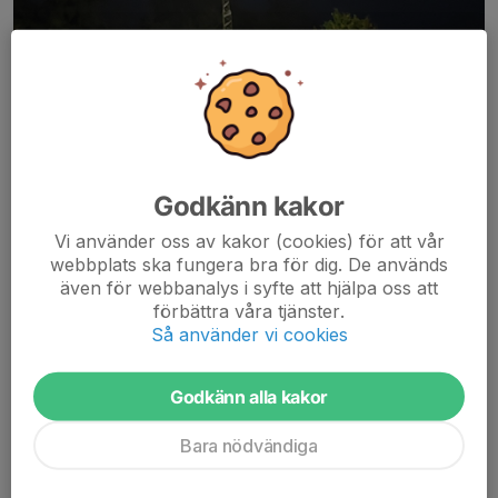
Godkänn kakor
Vi använder oss av kakor (cookies) för att vår
webbplats ska fungera bra för dig. De används
även för webbanalys i syfte att hjälpa oss att
förbättra våra tjänster.
Vinst 3-2 mot Åstorp
Så använder vi cookies
HBK fick kämpa sig igenom fredagens match mot Åstorp. Det
var en händelserik match med många utdelade gula kort, men
Godkänn alla kakor
även två röda kort för motståndarna. Men HBK stod pall för
press och spelade övervägande bra genom matchen....
Bara nödvändiga
Läs mer