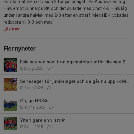
Första matchen i division 2 för juniorlaget. På Knutsvallen tog
HBK emot Lunnarps BK och det slutade med vinst 4-3. HBK låg
under i andra halvlek med 2-3 efter en straff. Men HBK lyckades
reducera till 3-3 och med...
Läs mer
Fler nyheter
Eskilscupen som träningsmatcher inför division 2.
2 aug 2025
1
Serieseger för juniorlaget och de går nu upp i division 2.
2 aug 2025
1
Go, go HBK⚽️
13 maj 2025
1
Ytterligare en vinst ⚽️
3 maj 2025
1