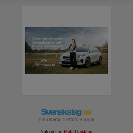
För
smarta
idrottsföreningar
Välj version:
Mobil
|
Desktop