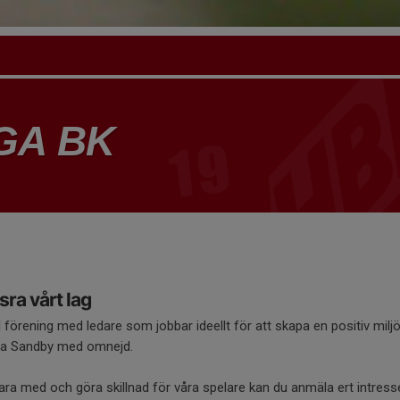
GA BK
ra vårt lag
 förening med ledare som jobbar ideellt för att skapa en positiv milj
ra Sandby med omnejd.
 vara med och göra skillnad för våra spelare kan du anmäla ert intres