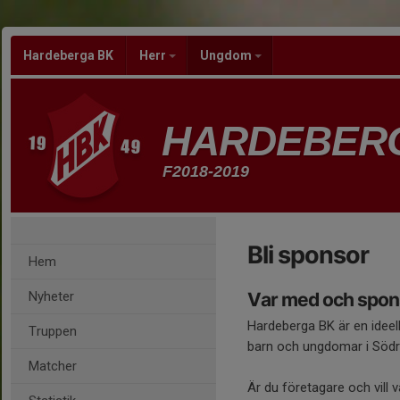
Hardeberga BK
Herr
Ungdom
HARDEBER
F2018-2019
Bli sponsor
Hem
Nyheter
Var med och spons
Hardeberga BK är en ideell
Truppen
barn och ungdomar i Söd
Matcher
Är du företagare och vill