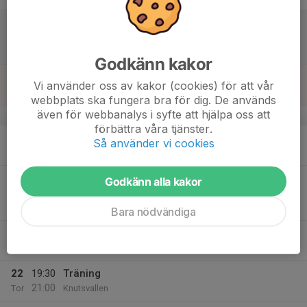
17
13:00
Match mot Snogeröds IF
15:00
Lör
Division 6 Herr Mellersta Skåne
Snogeröds IP A-plan
Godkänn kakor
18
Vi använder oss av kakor (cookies) för att vår
Sön
webbplats ska fungera bra för dig. De används
även för webbanalys i syfte att hjälpa oss att
v.21
förbättra våra tjänster.
19
19:30
Träning
Så använder vi cookies
21:00
Mån
Knutsvallen
20
19:00
Match mot Löberöds IF
Godkänn alla kakor
21:00
Tis
Division 6 Herr Mellersta Skåne
Knutsvallen A-plan
Bara nödvändiga
21
Ons
22
19:30
Träning
21:00
Tor
Knutsvallen