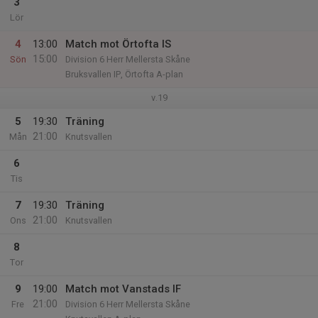
3
Lör
4
13:00
Match mot Örtofta IS
15:00
Sön
Division 6 Herr Mellersta Skåne
Bruksvallen IP, Örtofta A-plan
v.19
5
19:30
Träning
21:00
Mån
Knutsvallen
6
Tis
7
19:30
Träning
21:00
Ons
Knutsvallen
8
Tor
9
19:00
Match mot Vanstads IF
21:00
Fre
Division 6 Herr Mellersta Skåne