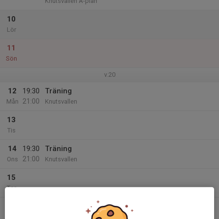
Knutsvallen A-plan
10
Lör
11
Sön
v.20
12
19:30
Träning
21:00
Mån
Knutsvallen
13
Tis
14
19:30
Träning
21:00
Ons
Knutsvallen
15
Tor
16
Fre