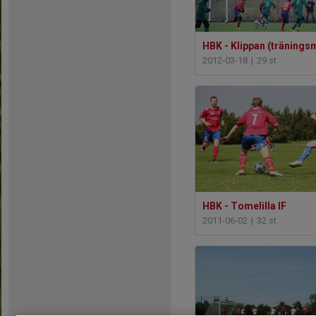
HBK - Klippan (tränings
2012-03-18
|
29 st
HBK - Tomelilla IF
2011-06-02
|
32 st