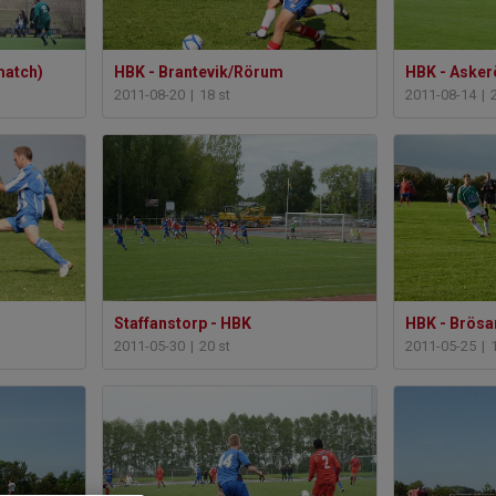
match)
HBK - Brantevik/Rörum
HBK - Aske
2011-08-20
|
18 st
2011-08-14
|
Staffanstorp - HBK
HBK - Brösa
2011-05-30
|
20 st
2011-05-25
|