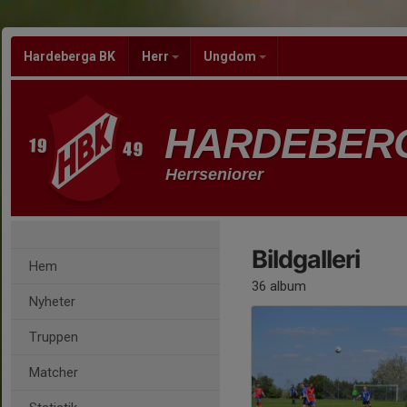
Hardeberga BK
Herr
Ungdom
HARDEBER
Herrseniorer
Bildgalleri
Hem
36 album
Nyheter
Truppen
Matcher