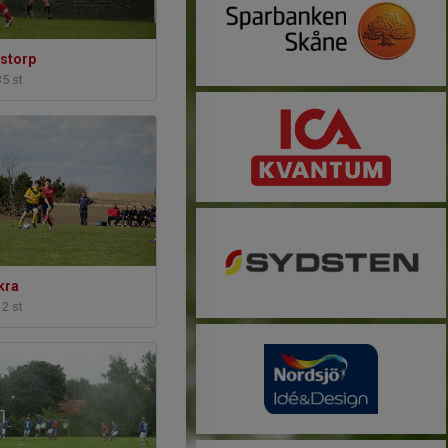
storp
35 st
kra
12 st