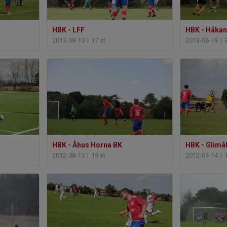
HBK - LFF
HBK - Håkan
2013-08-10
|
17 st
2013-06-19
|
HBK - Åhus Horna BK
HBK - Glimå
2012-08-11
|
19 st
2012-04-14
|