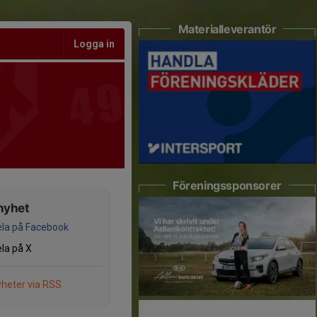
Materialleverantör
Logga in
Föreningssponsorer
nyhet
la på Facebook
la på X
heter via RSS