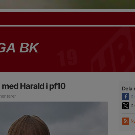
GA BK
 med Harald i pf10
Dela 
entarer
De
De
Ny