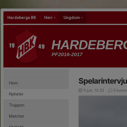
Hardeberga BK
Herr
Ungdom
HARDEBER
PF2016-2017
Spelarintervju
Hem
9 jun, 16:33
0 komm
Nyheter
Truppen
Matcher