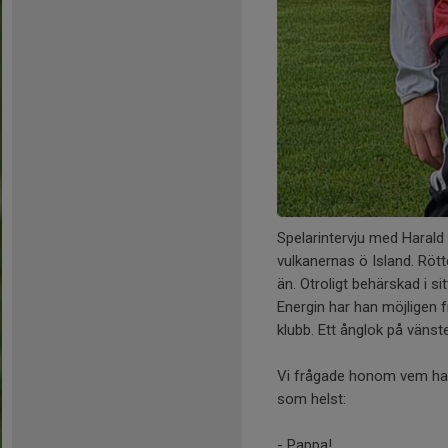
Spelarintervju med Haral
vulkanernas ö Island. Rötte
än. Otroligt behärskad i s
Energin har han möjligen f
klubb. Ett ånglok på vänst
Vi frågade honom vem han sk
som helst:
- Pappa!