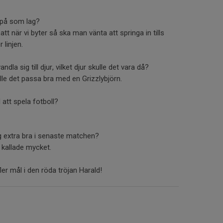
 på som lag?
tt när vi byter så ska man vänta att springa in tills
 linjen.
ndla sig till djur, vilket djur skulle det vara då?
lle det passa bra med en Grizzlybjörn.
 att spela fotboll?
g extra bra i senaste matchen?
 kallade mycket.
er mål i den röda tröjan Harald!