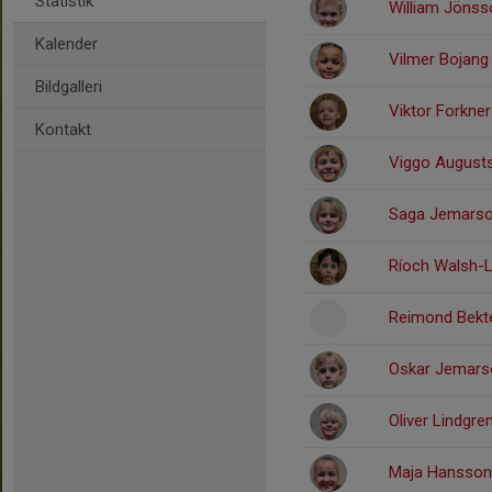
Statistik
William Jönss
Kalender
Vilmer Bojang
Bildgalleri
Viktor Forkner
Kontakt
Viggo August
Saga Jemars
Ríoch Walsh-
Reimond Bekt
Oskar Jemars
Oliver Lindgre
Maja Hansson