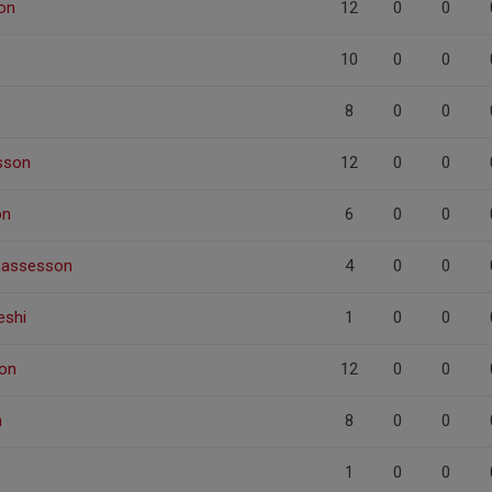
on
12
0
0
10
0
0
8
0
0
sson
12
0
0
on
6
0
0
Lassesson
4
0
0
eshi
1
0
0
on
12
0
0
n
8
0
0
1
0
0