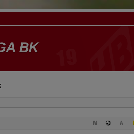
GA BK
k