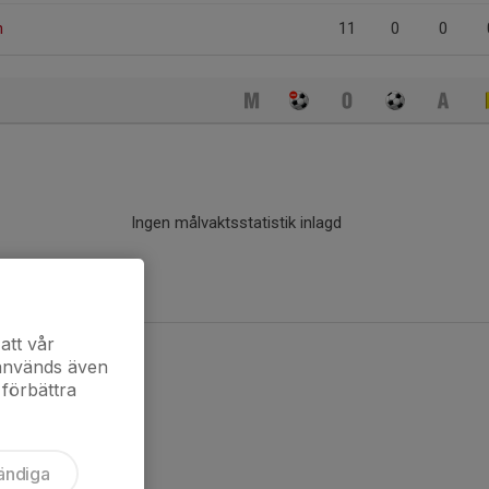
n
11
0
0
Ingen målvaktsstatistik inlagd
att vår
 används även
 förbättra
ändiga