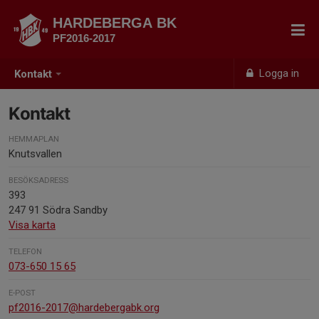
HARDEBERGA BK
PF2016-2017
Logga in
Kontakt
Kontakt
HEMMAPLAN
Knutsvallen
BESÖKSADRESS
393
247 91 Södra Sandby
Visa karta
TELEFON
073-650 15 65
E-POST
pf2016-2017@hardebergabk.org