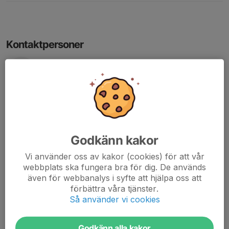
Kontaktpersoner
Martin Svensson
Tränare
073-650 15 65
E-post visas bara för inloggade
Camilla Hansson
Assisterande tränare
Godkänn kakor
073-142 69 75
E-post visas bara för inloggade
Vi använder oss av kakor (cookies) för att vår
webbplats ska fungera bra för dig. De används
Anders Jönsson
även för webbanalys i syfte att hjälpa oss att
Assisterande tränare
förbättra våra tjänster.
Mobil visas bara för inloggade
Så använder vi cookies
E-post visas bara för inloggade
Simon Arenbo
Godkänn alla kakor