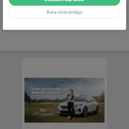
Assisterande tränare
Bara nödvändiga
Mobil visas bara för inloggade
E-post visas bara för inloggade