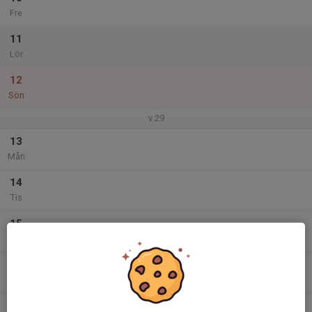
Fre
11
Lör
12
Sön
v.29
13
Mån
14
Tis
15
Ons
16
Tor
17