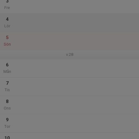
3
Fre
4
Lör
5
Sön
v.28
6
Mån
7
Tis
8
Ons
9
Tor
10