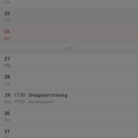
Fre
25
Lör
26
Sön
v.31
27
Mån
28
Tis
29
17:30
Smygstart träning
19:00
Ons
Hardeberga IP
30
Tor
31