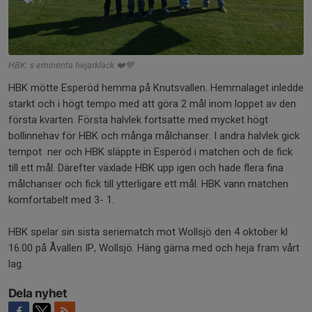
HBK: s eminenta hejarklack ❤️💙
HBK mötte Esperöd hemma på Knutsvallen. Hemmalaget inledde
starkt och i högt tempo med att göra 2 mål inom loppet av den
första kvarten. Första halvlek fortsatte med mycket högt
bollinnehav för HBK och många målchanser. I andra halvlek gick
tempot ner och HBK släppte in Esperöd i matchen och de fick
till ett mål. Därefter växlade HBK upp igen och hade flera fina
målchanser och fick till ytterligare ett mål. HBK vann matchen
komfortabelt med 3- 1.
HBK spelar sin sista seriematch mot Wollsjö den 4 oktober kl
16.00 på Åvallen IP, Wollsjö. Häng gärna med och heja fram vårt
lag.
Dela nyhet