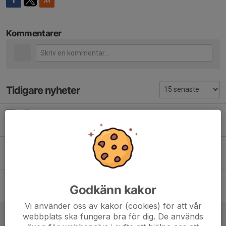
Kommentarer
Tidigare nyheter
Storvinst på hemmaplan
4 jun, 22:39
0
Vinst på hemmaplan
9 maj, 21:18
0
Nu är seriespelet igång
Godkänn kakor
19 apr, 16:02
0
Vi använder oss av kakor (cookies) för att vår
Vinst på hemmaplan
webbplats ska fungera bra för dig. De används
27 sep 2025
0