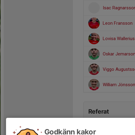
Isac Ragnarsso
Leon Fransson
Lovisa Wallerius
Oskar Jemarso
Viggo Augustss
William Jönsso
Referat
Godkänn kakor