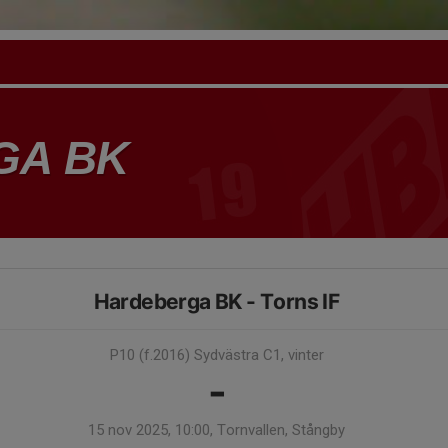
GA BK
Hardeberga BK - Torns IF
P10 (f.2016) Sydvästra C1, vinter
-
15 nov 2025, 10:00, Tornvallen, Stångby