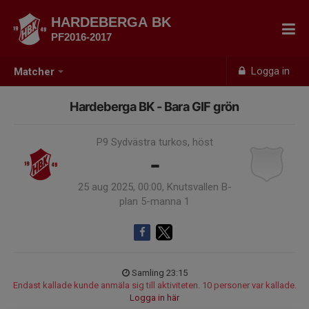
HARDEBERGA BK
PF2016-2017
Logga in
Matcher
Hardeberga BK - Bara GIF grön
P9 Sydvästra turkos, höst
-
25 aug 2025, 00:00, Knutsvallen B-
plan 5-manna 1
Samling 23:15
Endast kallade kunde anmäla sig till aktiviteten. 10 personer var kallade.
Logga in här