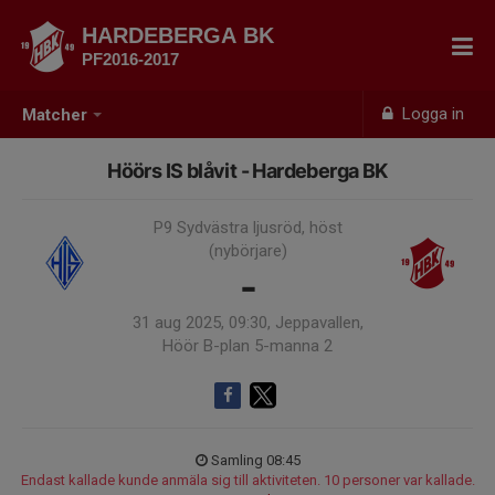
HARDEBERGA BK
PF2016-2017
Logga in
Matcher
Höörs IS blåvit - Hardeberga BK
P9 Sydvästra ljusröd, höst
(nybörjare)
-
31 aug 2025, 09:30, Jeppavallen,
Höör B-plan 5-manna 2
Samling 08:45
Endast kallade kunde anmäla sig till aktiviteten. 10 personer var kallade.