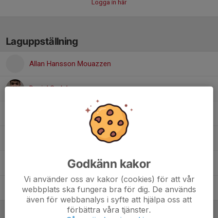
Logga in här
Laguppställning
Allan Hansson Mouazzen
Daniel Sarlak
Ebbot Haugen
Kayden Colber
Godkänn kakor
Oliver Lindgren
Vi använder oss av kakor (cookies) för att vår
Ríoch Walsh-Lassesson
webbplats ska fungera bra för dig. De används
även för webbanalys i syfte att hjälpa oss att
förbättra våra tjänster.
Ledare