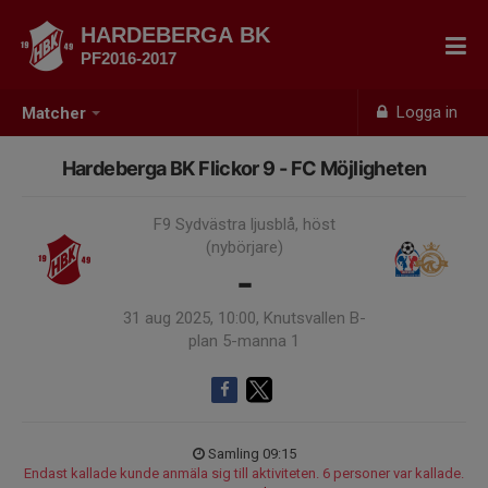
HARDEBERGA BK
PF2016-2017
Logga in
Matcher
Hardeberga BK Flickor 9 - FC Möjligheten
F9 Sydvästra ljusblå, höst
(nybörjare)
-
31 aug 2025, 10:00, Knutsvallen B-
plan 5-manna 1
Samling 09:15
Endast kallade kunde anmäla sig till aktiviteten. 6 personer var kallade.