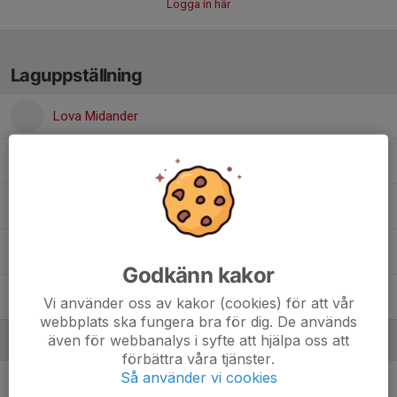
Logga in här
Laguppställning
Lova Midander
Lovisa Wallerius
Maja Hansson
Mia Hermodsson Sawachi
Godkänn kakor
Saga Jemarson
Vi använder oss av kakor (cookies) för att vår
webbplats ska fungera bra för dig. De används
även för webbanalys i syfte att hjälpa oss att
Ledare
förbättra våra tjänster.
Så använder vi cookies
Camilla Hansson
Assisterande tränare