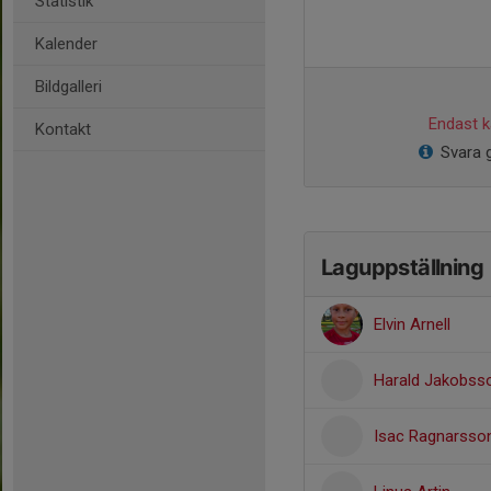
Statistik
Kalender
Bildgalleri
Endast ka
Kontakt
Svara g
Laguppställning
Elvin Arnell
Harald Jakobss
Isac Ragnarsso