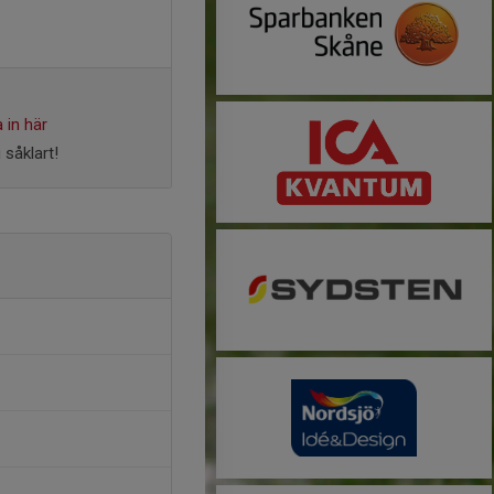
 in här
 såklart!