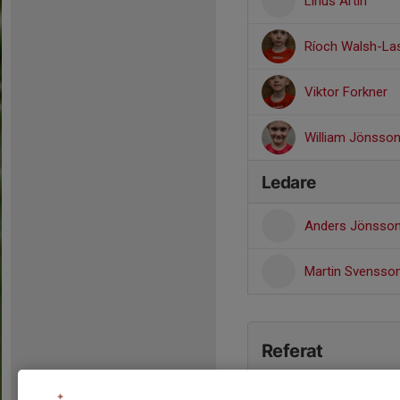
Linus Artin
Ríoch Walsh-La
Viktor Forkner
William Jönsso
Ledare
Anders Jönsso
Martin Svensso
Referat