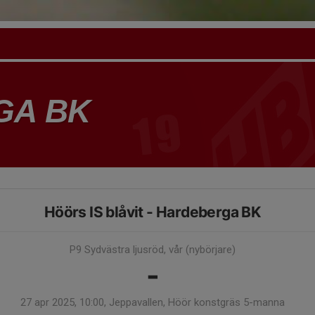
GA BK
Höörs IS blåvit - Hardeberga BK
P9 Sydvästra ljusröd, vår (nybörjare)
-
27 apr 2025, 10:00, Jeppavallen, Höör konstgräs 5-manna