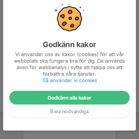
Cupen kommer att spelas i Ystad den 9 Augusti
Sista dag för intresseanmälan är 7/6
Godkänn kakor
Vi använder oss av kakor (cookies) för att vår
Endast kallade kan anmäla sig till aktiviteten. 21 personer är
webbplats ska fungera bra för dig. De används
kallade.
även för webbanalys i syfte att hjälpa oss att
Logga in här
förbättra våra tjänster.
Så använder vi cookies
Godkänn alla kakor
Bara nödvändiga