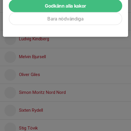
Leon Fransson
Godkänn alla kakor
Bara nödvändiga
Leon Nordbeck
Ludvig Kindberg
Melvin Bjursell
Oliver Giles
Simon Moritz Nord Nord
Sixten Rydell
Stig Tövik