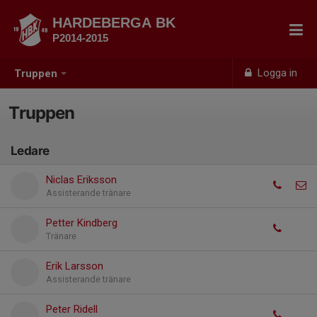
HARDEBERGA BK
P2014-2015
Logga in
Truppen
Truppen
Ledare
Niclas Eriksson
Assisterande tränare
Petter Kindberg
Tränare
Erik Larsson
Assisterande tränare
Peter Ridell