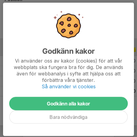
Ålder
10 år
Godkänn kakor
ALLA SERIER
ALLA ÅR
Vi använder oss av kakor (cookies) för att vår
2026
10
0
0
0
webbplats ska fungera bra för dig. De används
2025
30
0
0
0
även för webbanalys i syfte att hjälpa oss att
förbättra våra tjänster.
2024
8
0
0
0
Så använder vi cookies
Totalt
48
0
0
0
Godkänn alla kakor
Bara nödvändiga