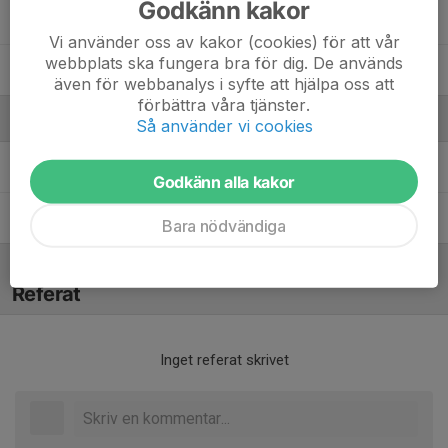
Godkänn kakor
Sixten Rydell
Vi använder oss av kakor (cookies) för att vår
webbplats ska fungera bra för dig. De används
William Larsson
även för webbanalys i syfte att hjälpa oss att
förbättra våra tjänster.
Ledare
Så använder vi cookies
Erik Larsson
Assisterande tränare
Godkänn alla kakor
Niclas Eriksson
Assisterande tränare
Bara nödvändiga
Referat
Inget referat skrivet