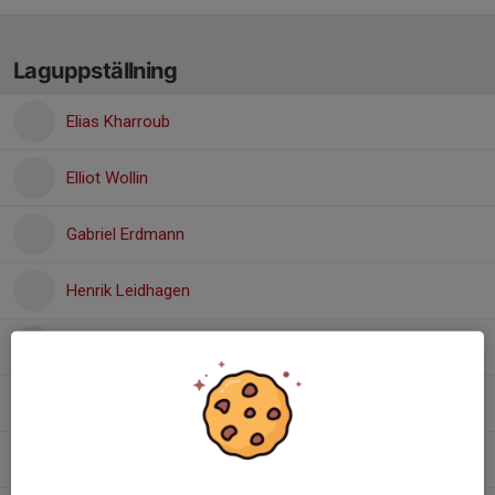
Laguppställning
Elias Kharroub
Elliot Wollin
Gabriel Erdmann
Henrik Leidhagen
Leon Fransson
Melvin Bjursell
Oliver Giles