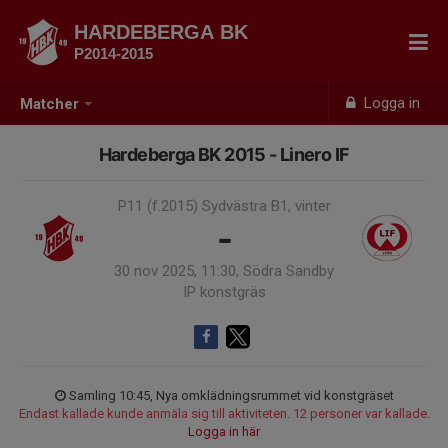
HARDEBERGA BK
P2014-2015
Logga in
Matcher
Hardeberga BK 2015 - Linero IF
P11 (f.2015) Sydvästra B1, vinter
-
30 nov 2025, 11:30, Södra Sandby
IP konstgräs
Samling 10:45, Nya omklädningsrummet vid konstgräset
Endast kallade kunde anmäla sig till aktiviteten. 12 personer var kallade.
Logga in här