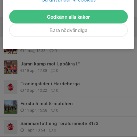
Kamp och mod mot tufft GIF Nike
17 maj, 13:03
0
Godkänn alla kakor
Välkomna till Knutsvallen och match mot GIF Nike
Bara nödvändiga
16 maj, 15:18
0
Fina insatser på Romelevallen
1 maj, 15:33
0
Jämn kamp mot Uppåkra IF
18 apr, 17:38
0
Träningstider i Hardeberga
13 apr, 10:22
0
Första 5 mot 5-matchen
11 apr, 15:58
0
Sammanfattning föräldramöte 31/3
1 apr, 10:54
0