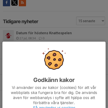
Tidigare nyheter
Datum för höstens Knattespelen
27 jul, 08:34
0
Sommaravslutning med vårt grymma gäng
25 jun, 16:24
0
Fina laginsatser i vårens finalomgång av Knattespelen
15 jun, 05:35
0
Godkänn kakor
Bra och jämn match mot Stehags AIF
3 jun, 15:17
0
Vi använder oss av kakor (cookies) för att vår
webbplats ska fungera bra för dig. De används
Knattespelen på Knutsvallen
även för webbanalys i syfte att hjälpa oss att
1 jun, 13:41
0
förbättra våra tjänster.
Så använder vi cookies