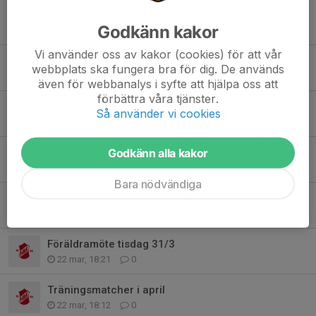
Fina insatser på Romelevallen
Godkänn kakor
1 maj, 15:33
0
Vi använder oss av kakor (cookies) för att vår
Jämn kamp mot Uppåkra IF
webbplats ska fungera bra för dig. De används
18 apr, 17:38
0
även för webbanalys i syfte att hjälpa oss att
förbättra våra tjänster.
Träningstider i Hardeberga
Så använder vi cookies
13 apr, 10:22
0
Första 5 mot 5-matchen
Godkänn alla kakor
11 apr, 15:58
0
Bara nödvändiga
Sammanfattning föräldramöte 31/3
1 apr, 10:54
0
Föräldramöte tisdag 31/3
22 mar, 18:21
0
Träningsmatcher i april
22 mar, 18:12
0