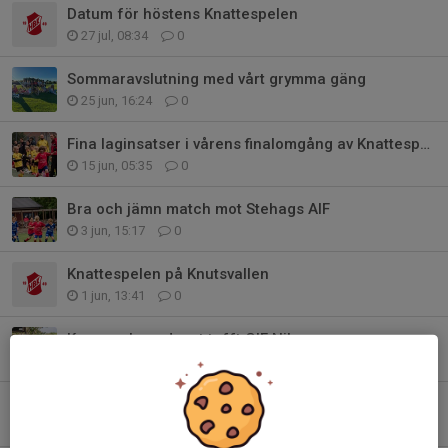
Datum för höstens Knattespelen
27 jul, 08:34
0
Sommaravslutning med vårt grymma gäng
25 jun, 16:24
0
Fina laginsatser i vårens finalomgång av Knattespelen
15 jun, 05:35
0
Bra och jämn match mot Stehags AIF
3 jun, 15:17
0
Knattespelen på Knutsvallen
1 jun, 13:41
0
Kamp och mod mot tufft GIF Nike
17 maj, 13:03
0
Välkomna till Knutsvallen och match mot GIF Nike
16 maj, 15:18
0