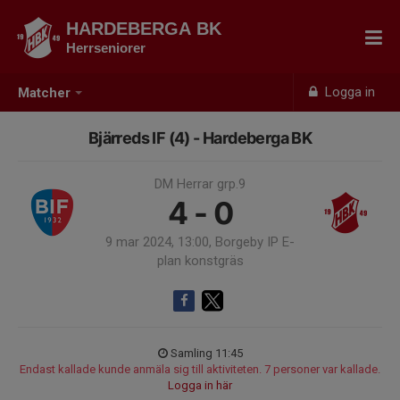
HARDEBERGA BK
Herrseniorer
Logga in
Matcher
Bjärreds IF (4) - Hardeberga BK
DM Herrar grp.9
4 - 0
9 mar 2024, 13:00, Borgeby IP E-
plan konstgräs
Samling 11:45
Endast kallade kunde anmäla sig till aktiviteten. 7 personer var kallade.
Logga in här