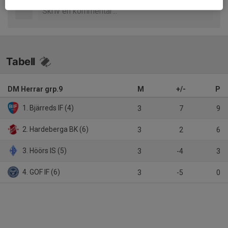
Tabell
DM Herrar grp.9
M
+/-
P
1. Bjärreds IF (4)
3
7
9
2. Hardeberga BK (6)
3
2
6
3. Höörs IS (5)
3
-4
3
4. GOF IF (6)
3
-5
0