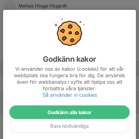
Mattias Högge Högardh
Michael Sjölund Johnsson
Miroslav Novakovic
Tobias Jönsson 1
Godkänn kakor
Vi använder oss av kakor (cookies) för att vår
Ledare
webbplats ska fungera bra för dig. De används
även för webbanalys i syfte att hjälpa oss att
Eimantas Poderis
Tränare
förbättra våra tjänster.
Så använder vi cookies
Referat
Godkänn alla kakor
Bara nödvändiga
Inget referat skrivet