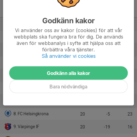
Division 6 Herr Sydvästra A
Skåne
M
+/-
P
Godkänn kakor
1. Kävlinge Harrie FF
20
51
53
Vi använder oss av kakor (cookies) för att vår
webbplats ska fungera bra för dig. De används
2. Genarps IF
20
26
46
även för webbanalys i syfte att hjälpa oss att
förbättra våra tjänster.
3. Lunds FF
20
29
39
Så använder vi cookies
4. Torna Hällestads IF
20
39
37
Godkänn alla kakor
5. Teknologkårens IF LTH
20
25
37
Bara nödvändiga
6. Hallands Nations FF
20
13
26
7. Hardeberga BK
20
-15
24
8. FC Helsingkrona
20
-5
23
9. Värpinge IF
20
-19
16