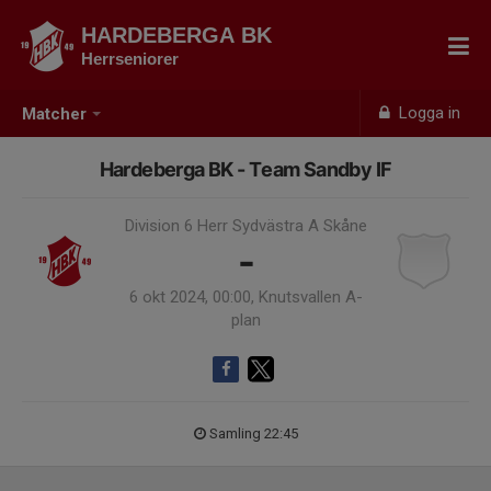
HARDEBERGA BK
Herrseniorer
Logga in
Matcher
Hardeberga BK - Team Sandby IF
Division 6 Herr Sydvästra A Skåne
-
6 okt 2024, 00:00, Knutsvallen A-
plan
Samling 22:45