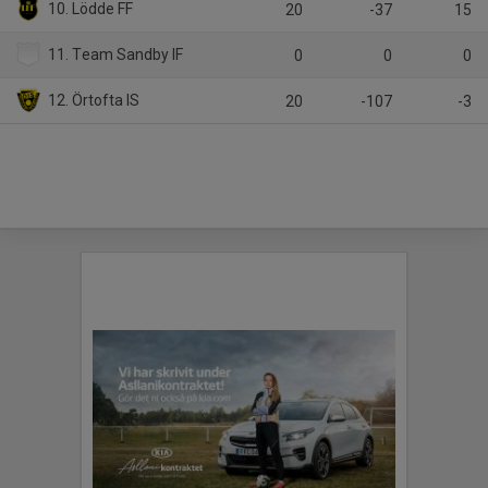
10. Lödde FF
20
-37
15
11. Team Sandby IF
0
0
0
12. Örtofta IS
20
-107
-3