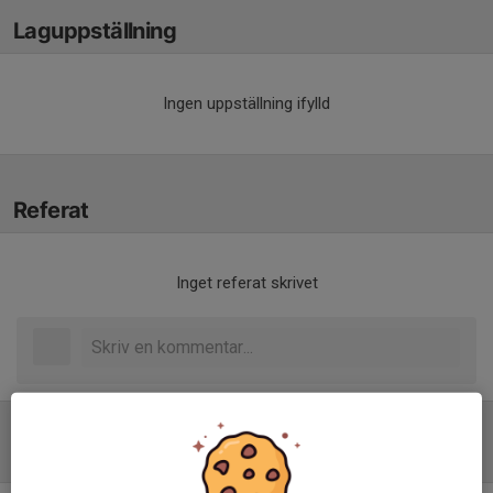
Laguppställning
Ingen uppställning ifylld
Referat
Inget referat skrivet
Tabell