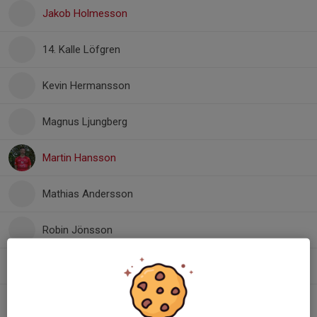
Jakob Holmesson
14. Kalle Löfgren
Kevin Hermansson
Magnus Ljungberg
Martin Hansson
Mathias Andersson
Robin Jönsson
Tobias Gard
Tobias Jönsson 1