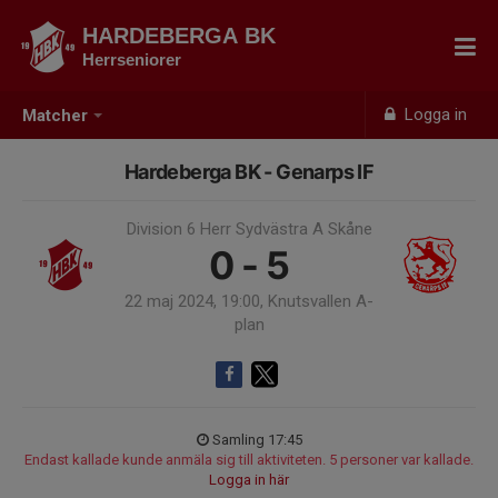
HARDEBERGA BK
Herrseniorer
Logga in
Matcher
Hardeberga BK - Genarps IF
Division 6 Herr Sydvästra A Skåne
0 - 5
22 maj 2024, 19:00, Knutsvallen A-
plan
Samling 17:45
Endast kallade kunde anmäla sig till aktiviteten. 5 personer var kallade.
Logga in här