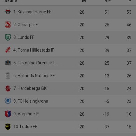
Skåne
M
+/-
P
1. Kävlinge Harrie FF
20
51
53
2. Genarps IF
20
26
46
3. Lunds FF
20
29
39
4. Torna Hällestads IF
20
39
37
5. Teknologkårens IF LTH
20
25
37
6. Hallands Nations FF
20
13
26
7. Hardeberga BK
20
-15
24
8. FC Helsingkrona
20
-5
23
9. Värpinge IF
20
-19
16
10. Lödde FF
20
-37
15