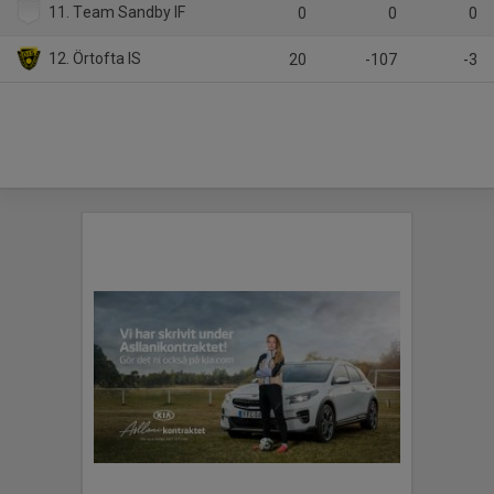
11. Team Sandby IF
0
0
0
12. Örtofta IS
20
-107
-3