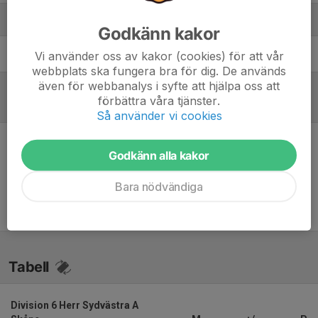
Ledare
Godkänn kakor
Eimantas Poderis
Tränare
Vi använder oss av kakor (cookies) för att vår
webbplats ska fungera bra för dig. De används
även för webbanalys i syfte att hjälpa oss att
förbättra våra tjänster.
Referat
Så använder vi cookies
Godkänn alla kakor
Inget referat skrivet
Bara nödvändiga
Tabell
Division 6 Herr Sydvästra A