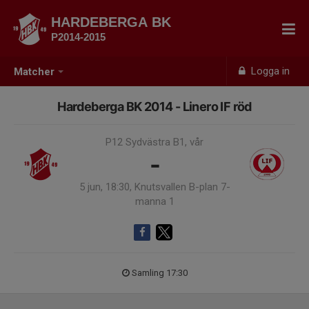
HARDEBERGA BK
P2014-2015
Logga in
Matcher
Hardeberga BK 2014 - Linero IF röd
P12 Sydvästra B1, vår
-
5 jun, 18:30, Knutsvallen B-plan 7-
manna 1
Samling 17:30