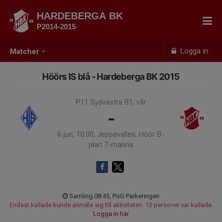
HARDEBERGA BK
P2014-2015
Logga in
Matcher
Höörs IS blå - Hardeberga BK 2015
P11 Sydvästra B1, vår
-
6 jun, 10:00, Jeppavallen, Höör B-
plan 7-manna
Samling 08:45, PoG Parkeringen
Endast kallade kunde anmäla sig till aktiviteten. 13 personer var kallade.
Logga in här