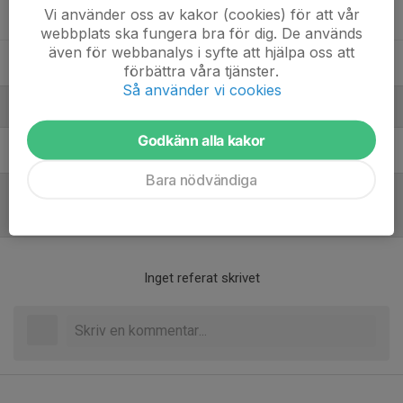
Vi använder oss av kakor (cookies) för att vår
Melvin Bjursell
webbplats ska fungera bra för dig. De används
även för webbanalys i syfte att hjälpa oss att
William Larsson
förbättra våra tjänster.
Så använder vi cookies
Ledare
Godkänn alla kakor
Erik Larsson
Assisterande tränare
Bara nödvändiga
Referat
Inget referat skrivet