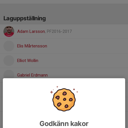
Laguppställning
Adam Larsson
, PF2016-2017
Elis Mårtensson
Elliot Wollin
Gabriel Erdmann
Hampus Treufeldt
Henrik Leidhagen
Leon Fransson
Godkänn kakor