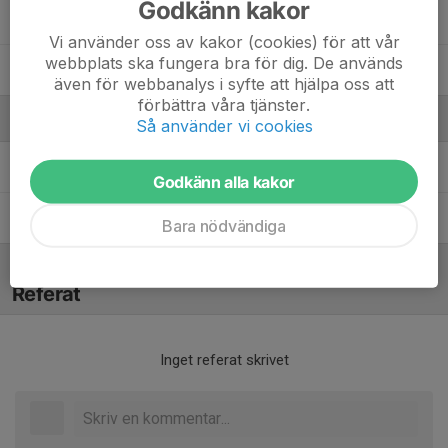
Godkänn kakor
Stig Tövik
Vi använder oss av kakor (cookies) för att vår
webbplats ska fungera bra för dig. De används
William Larsson
även för webbanalys i syfte att hjälpa oss att
förbättra våra tjänster.
Ledare
Så använder vi cookies
Erik Larsson
Assisterande tränare
Godkänn alla kakor
Petter Kindberg
Tränare
Bara nödvändiga
Referat
Inget referat skrivet