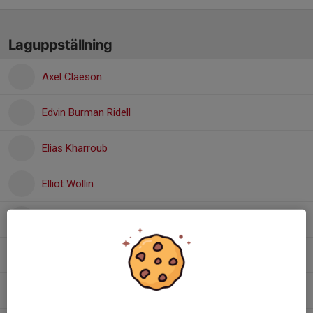
Laguppställning
Axel Claëson
Edvin Burman Ridell
Elias Kharroub
Elliot Wollin
Leon Nordbeck
Ludvig Kindberg
Oliver Giles