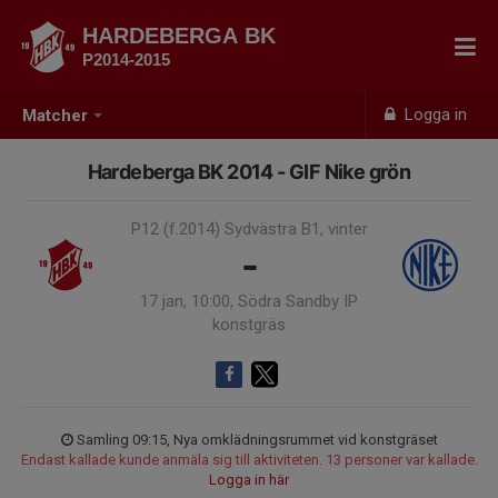
HARDEBERGA BK
P2014-2015
Logga in
Matcher
Hardeberga BK 2014 - GIF Nike grön
P12 (f.2014) Sydvästra B1, vinter
-
17 jan, 10:00, Södra Sandby IP
konstgräs
Samling 09:15, Nya omklädningsrummet vid konstgräset
Endast kallade kunde anmäla sig till aktiviteten. 13 personer var kallade.
Logga in här