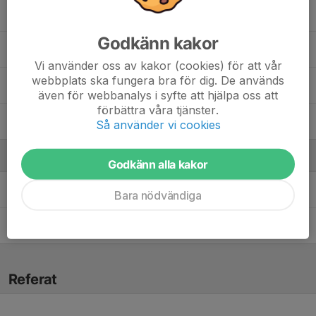
Oliver Giles
Godkänn kakor
Simon Moritz Nord Nord
Vi använder oss av kakor (cookies) för att vår
webbplats ska fungera bra för dig. De används
Stig Tövik
även för webbanalys i syfte att hjälpa oss att
förbättra våra tjänster.
Teus Bergström
Så använder vi cookies
Ledare
Godkänn alla kakor
Gustaf Claëson
Assisterande tränare
Bara nödvändiga
Petter Kindberg
Tränare
Referat