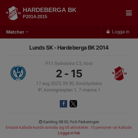
HARDEBERGA BK
P2014-2015
Logga in
Matcher
Lunds SK - Hardeberga BK 2014
P11 Sydvästra C3, höst
2 - 15
17 aug 2025, 09:30, Smörlyckans
IP, konstgräsplan 1, 7-manna 1
Samling 08:30, PoG Parkeringen
Endast kallade kunde anmäla sig till aktiviteten. 15 personer var kallade.
Logga in här