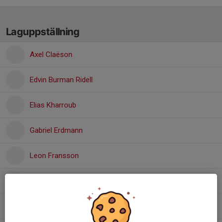
Laguppställning
Axel Claëson
Edvin Burman Ridell
Elias Kharroub
Gabriel Erdmann
Leon Fransson
Leon Nordbeck
Ludvig Kindberg