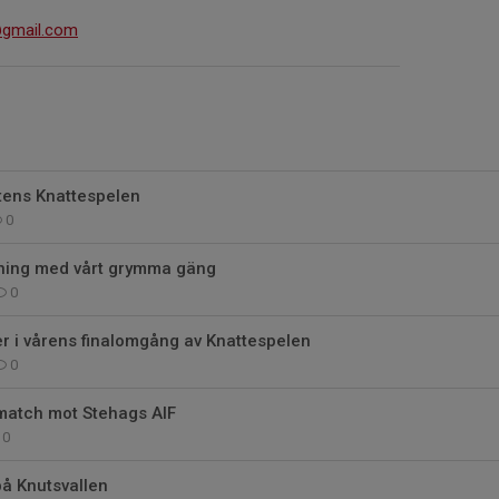
@gmail.com
tens Knattespelen
0
ning med vårt grymma gäng
0
er i vårens finalomgång av Knattespelen
0
match mot Stehags AIF
0
å Knutsvallen