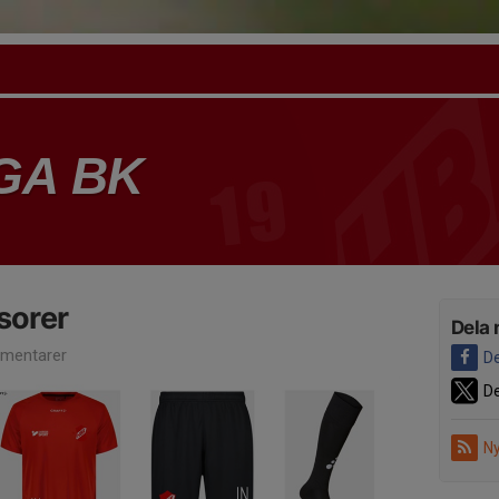
GA BK
sorer
Dela 
mentarer
De
De
Ny