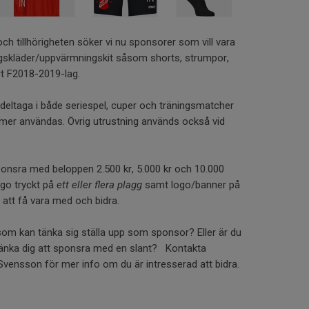
och tillhörigheten söker vi nu sponsorer som vill vara
ngskläder/uppvärmningskit såsom shorts, strumpor,
vårt F2018-2019-lag.
eltaga i både seriespel, cuper och träningsmatcher
mer användas. Övrig utrustning används också vid
onsra med beloppen 2.500 kr, 5.000 kr och 10.000
ogo tryckt på
ett eller flera plagg
samt logo/banner på
 att få vara med och bidra.
som kan tänka sig ställa upp som sponsor? Eller är du
tänka dig att sponsra med en slant? Kontakta
Svensson för mer info om du är intresserad att bidra.