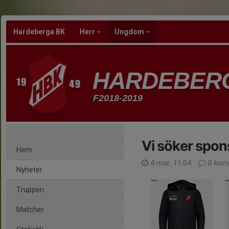
Hardeberga BK
Herr
Ungdom
HARDEBER
F2018-2019
Vi söker spon
Hem
4 mar, 11:04
0 kom
Nyheter
Truppen
Matcher