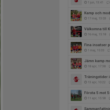
1 jun, 13:41
Kamp och mod 
17 maj, 13:03
Välkomna till 
16 maj, 15:18
Fina insatser 
1 maj, 15:33
Jämn kamp mo
18 apr, 17:38
Träningstider 
13 apr, 10:22
Första 5 mot 
11 apr, 15:58
Sammanfattnin