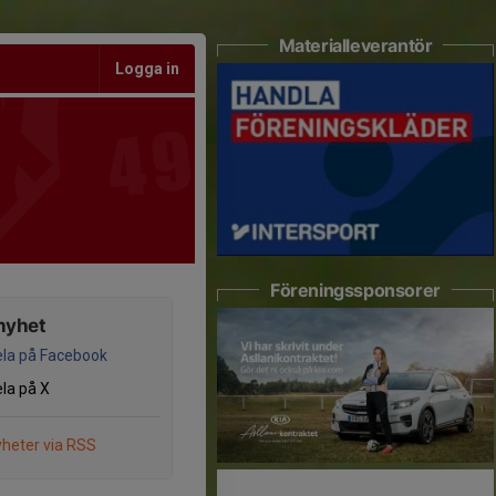
Materialleverantör
Logga in
Föreningssponsorer
nyhet
la på Facebook
la på X
heter via RSS