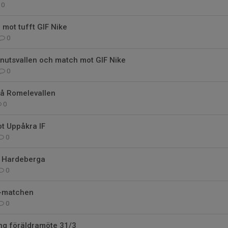
0
mot tufft GIF Nike
0
Knutsvallen och match mot GIF Nike
0
på Romelevallen
0
t Uppåkra IF
0
i Hardeberga
0
5-matchen
0
g föräldramöte 31/3