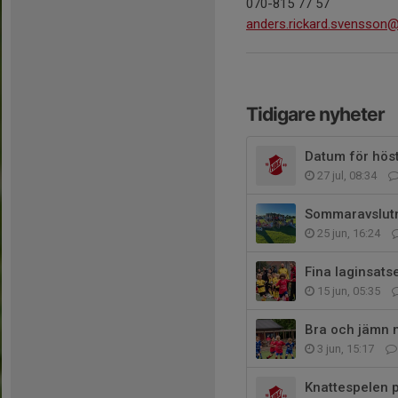
070-815 77 57
anders.rickard.svensson
Tidigare nyheter
Datum för hös
27 jul, 08:34
Sommaravslut
25 jun, 16:24
Fina laginsats
15 jun, 05:35
Bra och jämn 
3 jun, 15:17
Knattespelen p