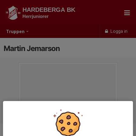
HARDEBERGA BK
Herrjuniorer
Logga in
Truppen
Martin Jemarson
Titel
Målvaktstränare