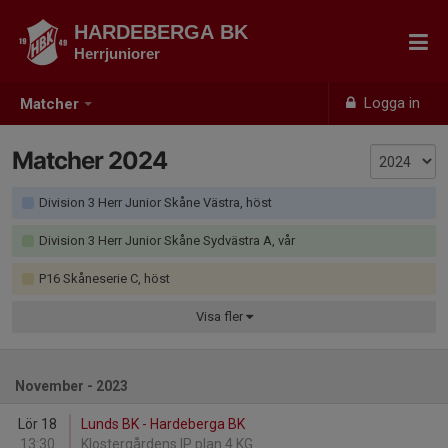
HARDEBERGA BK
Herrjuniorer
Logga in
Matcher
Matcher 2024
Division 3 Herr Junior Skåne Västra, höst
Division 3 Herr Junior Skåne Sydvästra A, vår
P16 Skåneserie C, höst
Visa
fler
November - 2023
Lör 18
Lunds BK - Hardeberga BK
13:30
Klostergårdens IP plan 4 KG