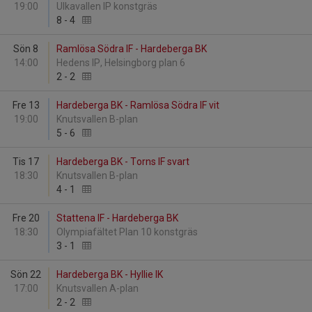
19:00
Ulkavallen IP konstgräs
8
-
4
Sön 8
Ramlösa Södra IF - Hardeberga BK
14:00
Hedens IP, Helsingborg plan 6
2
-
2
Fre 13
Hardeberga BK - Ramlösa Södra IF vit
19:00
Knutsvallen B-plan
5
-
6
Tis 17
Hardeberga BK - Torns IF svart
18:30
Knutsvallen B-plan
4
-
1
Fre 20
Stattena IF - Hardeberga BK
18:30
Olympiafältet Plan 10 konstgräs
3
-
1
Sön 22
Hardeberga BK - Hyllie IK
17:00
Knutsvallen A-plan
2
-
2