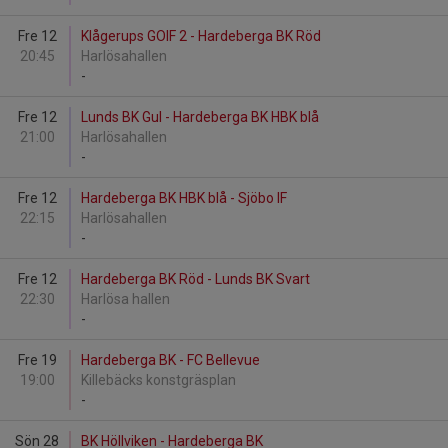
Fre 12
Klågerups GOIF 2 - Hardeberga BK Röd
20:45
Harlösahallen
-
Fre 12
Lunds BK Gul - Hardeberga BK HBK blå
21:00
Harlösahallen
-
Fre 12
Hardeberga BK HBK blå - Sjöbo IF
22:15
Harlösahallen
-
Fre 12
Hardeberga BK Röd - Lunds BK Svart
22:30
Harlösa hallen
-
Fre 19
Hardeberga BK - FC Bellevue
19:00
Killebäcks konstgräsplan
-
Sön 28
BK Höllviken - Hardeberga BK