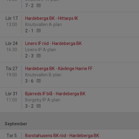
7
-
2
Lör 17
Hardeberga BK - Hittarps IK
13:00
Knutsvallen A-plan
2
-
1
Lör 24
Linero IF röd - Hardeberga BK
16:30
Linero IP A-plan
2
-
3
Tis 27
Hardeberga BK - Kävlinge Harrie FF
19:00
Knutsvallen B-plan
3
-
6
Lör 31
Bjärreds IF blå - Hardeberga BK
11:00
Borgeby IP A-plan
3
-
2
September
Tor 5
Borstahusens BK röd - Hardeberga BK