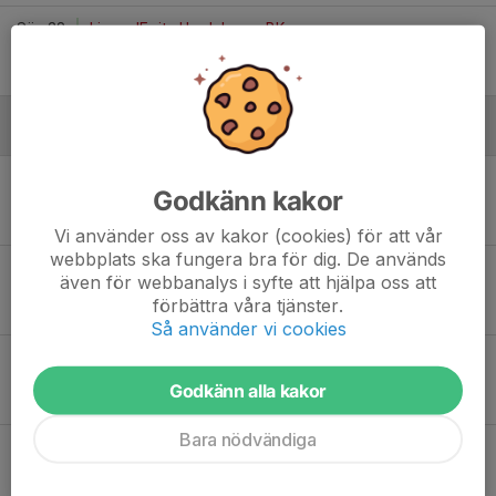
Sön 28
Linero IF vit - Hardeberga BK
17:00
Linero IP A-plan
2
-
4
Maj
Fre 3
Hardeberga BK - Lunds FF
Godkänn kakor
19:00
Knutsvallen A-plan
6
-
4
Vi använder oss av kakor (cookies) för att vår
webbplats ska fungera bra för dig. De används
Sön 5
Hardeberga BK - IK Wormo
även för webbanalys i syfte att hjälpa oss att
13:00
Knutsvallen A-plan
förbättra våra tjänster.
5
-
3
Så använder vi cookies
Ons 15
Hardeberga BK - Eslövs BK 2
19:00
Knutsvallen A-plan
Godkänn alla kakor
5
-
6
Bara nödvändiga
Fre 17
Torns IF orange - Hardeberga BK
19:15
Tornvallen, Stångby konstgräs
2
-
1