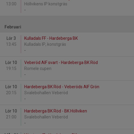
13:00
Höllvikens IP konstgräs
-
Februari
Lör 3
Kulladals FF - Hardeberga BK
13:45
Kulladals IP, konstgräs
-
Lör 10
Veberöd AIF svart - Hardeberga BK Röd
19:15
Romele cupen
-
Lör 10
Hardeberga BK Röd - Veberöds AIF Grön
20:15
Svalebohallen Veberöd
-
Lör 10
Hardeberga BK Röd - BK Höllviken
21:00
Svalebohallen Veberöd
-