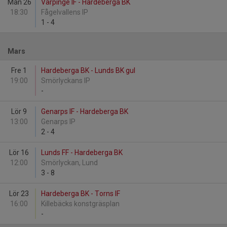
Mån 26
Värpinge IF - Hardeberga BK
18:30
Fågelvallens IP
1
-
4
Mars
Fre 1
Hardeberga BK - Lunds BK gul
19:00
Smörlyckans IP
-
Lör 9
Genarps IF - Hardeberga BK
13:00
Genarps IP
2
-
4
Lör 16
Lunds FF - Hardeberga BK
12:00
Smörlyckan, Lund
3
-
8
Lör 23
Hardeberga BK - Torns IF
16:00
Killebäcks konstgräsplan
-