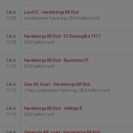
-
Lör 6
Lund FC - Hardeberga BK Röd
10:00
Lundaspelen fulsal cup, ISLK hallen Lund
-
Lör 6
Hardeberga BK Röd - FC Rosengård 1917
10:30
ISLK hallen Lund
-
Lör 6
Hardeberga BK Röd - Bjuvstorps FF
11:00
ISLK hallen Lund
-
Lör 6
Oxie SK, Svart - Hardeberga BK Röd
13:15
J-lag Lundaspelen fulsal cup, ISLK hallen Lund.
-
Lör 6
Hardeberga BK Röd - Vellinge IF
14:15
ISLK hallen Lund
-
Lör 6
Veberöds AIF, svart - Hardeberga BK Röd