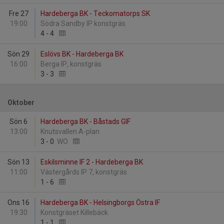
Fre 27
Hardeberga BK - Teckomatorps SK
19:00
Södra Sandby IP konstgräs
4
-
4
Sön 29
Eslövs BK - Hardeberga BK
16:00
Berga IP, konstgräs
3
-
3
Oktober
Sön 6
Hardeberga BK - Båstads GIF
13:00
Knutsvallen A-plan
3
-
0
WO
Sön 13
Eskilsminne IF 2 - Hardeberga BK
11:00
Västergårds IP 7, konstgräs
1
-
6
Ons 16
Hardeberga BK - Helsingborgs Östra IF
19:30
Konstgräset Killebäck
1
-
1