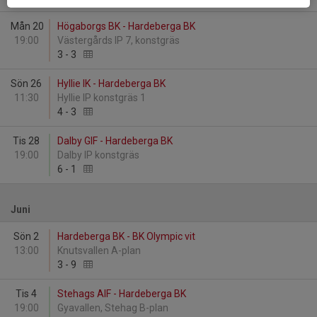
Mån 20
Högaborgs BK - Hardeberga BK
19:00
Västergårds IP 7, konstgräs
3
-
3
Sön 26
Hyllie IK - Hardeberga BK
11:30
Hyllie IP konstgräs 1
4
-
3
Tis 28
Dalby GIF - Hardeberga BK
19:00
Dalby IP konstgräs
6
-
1
Juni
Sön 2
Hardeberga BK - BK Olympic vit
13:00
Knutsvallen A-plan
3
-
9
Tis 4
Stehags AIF - Hardeberga BK
19:00
Gyavallen, Stehag B-plan