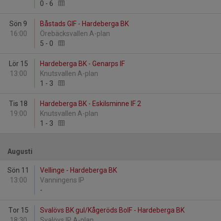
0
-
6
Sön 9
Båstads GIF - Hardeberga BK
16:00
Örebäcksvallen A-plan
5
-
0
Lör 15
Hardeberga BK - Genarps IF
13:00
Knutsvallen A-plan
1
-
3
Tis 18
Hardeberga BK - Eskilsminne IF 2
19:00
Knutsvallen A-plan
1
-
3
Augusti
Sön 11
Vellinge - Hardeberga BK
13:00
Vanningens IP
-
Tor 15
Svalövs BK gul/Kågeröds BoIF - Hardeberga BK
18:30
Svalövs IP A-plan