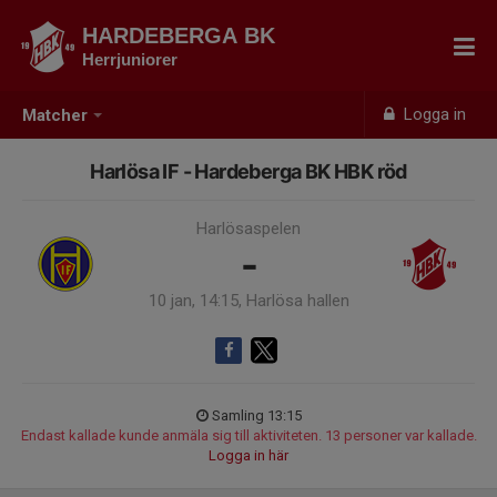
HARDEBERGA BK
Herrjuniorer
Logga in
Matcher
Harlösa IF - Hardeberga BK HBK röd
Harlösaspelen
-
10 jan, 14:15, Harlösa hallen
Samling 13:15
Endast kallade kunde anmäla sig till aktiviteten. 13 personer var kallade.
Logga in här