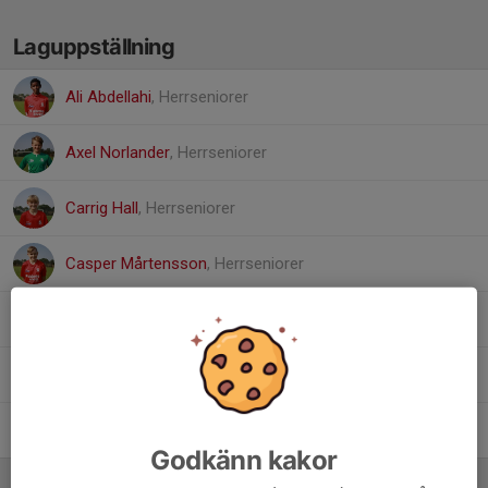
Laguppställning
Ali Abdellahi
, Herrseniorer
Axel Norlander
, Herrseniorer
Carrig Hall
, Herrseniorer
Casper Mårtensson
, Herrseniorer
Noah Lindblom
, Herrseniorer
Oskar Espersson
, Herrseniorer
Viggo Johansson
, Herrseniorer
Godkänn kakor
Ledare