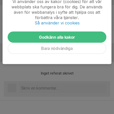
Vi använder oss av kakor (cookies) för att vår
webbplats ska fungera bra för dig. De används
Magnus Persson
Huvudtränare
även för webbanalys i syfte att hjälpa oss att
förbättra våra tjänster.
Så använder vi cookies
Peter Norlander
Ass.tränare
Godkänn alla kakor
Stephen Hall
Fystränare
Bara nödvändiga
Referat
Inget referat skrivet