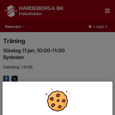
HARDEBERGA BK
Fotbollslekis
Logga in
Kalender
Träning
Söndag 11 jan, 10:00-11:00
Byskolan
Samling: 10:00